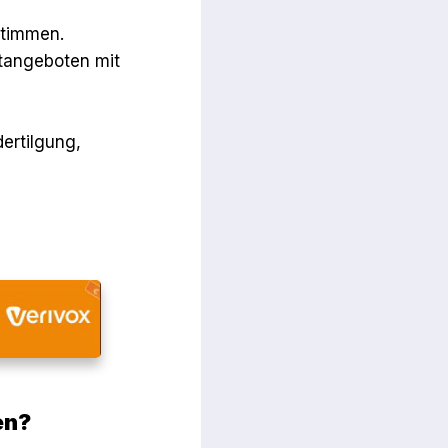
stimmen.
itangeboten mit
ertilgung,
en?